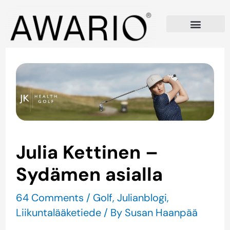
Skip
to
content
Julia Kettinen –
Sydämen asialla
64 Comments
/
Golf
,
Julianblogi
,
Liikuntalääketiede
/ By
Susan Haanpää