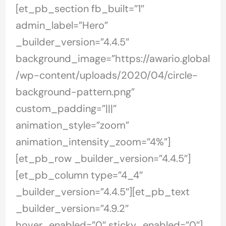
[et_pb_section fb_built=”1″
admin_label=”Hero”
_builder_version=”4.4.5″
background_image=”https://awario.global
/wp-content/uploads/2020/04/circle-
background-pattern.png”
custom_padding=”|||”
animation_style=”zoom”
animation_intensity_zoom=”4%”]
[et_pb_row _builder_version=”4.4.5″]
[et_pb_column type=”4_4″
_builder_version=”4.4.5″][et_pb_text
_builder_version=”4.9.2″
hover_enabled=”0″ sticky_enabled=”0″]