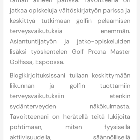
tämän aiheen parissa. Tavoitteena on
jatkaa opiskeluja väitöskirjatyön parissa ja
keskittyä tutkimaan golfin pelaamisen
terveysvaikutuksia enemmän.
Asiantuntijatyön ja jatko-opiskeluiden
lisäksi työskentelen Golf Pro:na Master
Golfissa, Espoossa.
Blogikirjoituksissani tullaan keskittymään
liikunnan ja golfin tuottamiin
terveysvaikutuksiin etenkin
sydänterveyden näkökulmasta.
Tavoitteenani on herätellä teitä lukijoita
pohtimaan, miten fyysisellä
aktiivisuudella, säännöllisellä