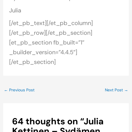
Julia
[/et_pb_text][/et_pb_column]
[/et_pb_row][/et_pb_section]
[et_pb_section fb_built=”1″
_builder_version=”4.4.5″]
[/et_pb_section]
←
Previous Post
Next Post
→
64 thoughts on “Julia
Kettinen – Sydämen